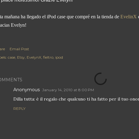
ta mañana ha llegado el iPod case que compré en la tienda de
EvelinX
e
acias Evelyn!
are
Email Post
els:
case
Etsy
EvelynX
fieltro
ipod
OMMENTS
Anonymous
January 14, 2010 at 8:00 PM
Dilla tutta: è il regalo che qualcuno ti ha fatto per il tuo on
REPLY