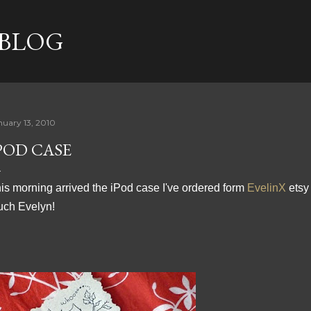
Skip to main content
 BLOG
nuary 13, 2010
POD CASE
is morning arrived the iPod case I've ordered form
EvelinX
etsy 
ch Evelyn!