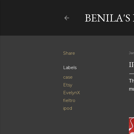
BENILA'S
Share
Ja
I
Labels
case
Th
Etsy
mu
EvelynX
fieltro
ipod