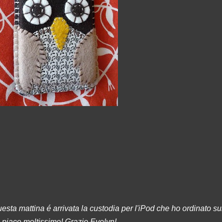
esta
mattina é arrivata la custodia per l'iPod che ho ordinato s
 piace moltissimo! Grazie Evelyn!