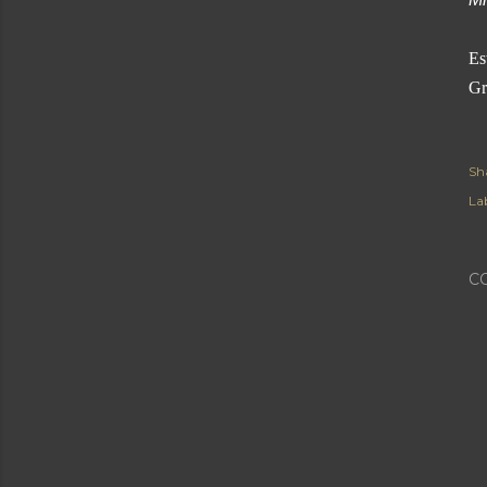
Es
Gr
Sh
Lab
C